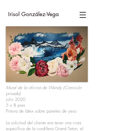
Irisol González-
Vega
Mural de la oficina de Wendy (Comisión
privada)
julio 2020
5 x 8 pies
Pintura de látex sobre paneles de yeso
La solicitud del cliente era tener una vista
específica de la cordillera Grand Teton, el